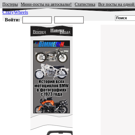
Постеры
Мини-посты на автосвалке!
Статистика
Все посты на одной
CrazyWheels
Войти:
Наверх
Вперед
Назад