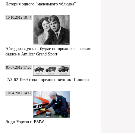
История одного "маленького ублюдка"
10.10.2012 10:44
Айседора Дункан: будьте осторожнее с шалями,
садясь в Amilcar Grand Sport!
05.07.2012 17:20
ГАЗ-62 1959 года - предшественник Шишиги
10.04.2012 14:17
Энди Уорхол и BMW