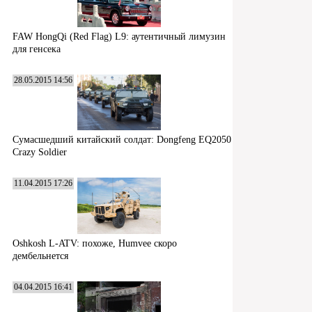
FAW HongQi (Red Flag) L9: аутентичный лимузин
для генсека
28.05.2015 14:56
Сумасшедший китайский солдат: Dongfeng EQ2050
Crazy Soldier
11.04.2015 17:26
Oshkosh L-ATV: похоже, Humvee скоро
дембельнется
04.04.2015 16:41