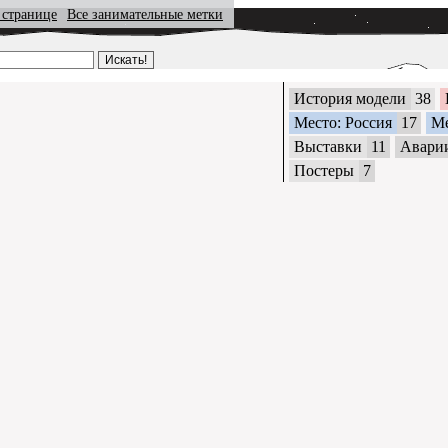
 странице
Все занимательные метки
История модели
38
Место: Россия
17
М
Выставки
11
Авари
Постеры
7