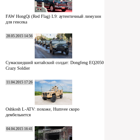
FAW HongQi (Red Flag) L9: аутентичный лимузин
для генсека
28.05.2015 14:56
Сумасшедший китайский солдат: Dongfeng EQ2050
Crazy Soldier
11.04.2015 17:26
Oshkosh L-ATV: похоже, Humvee скоро
дембельнется
04.04.2015 16:41