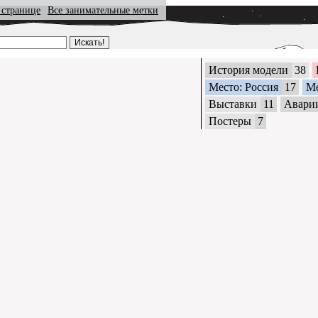
 странице
Все занимательные метки
История модели
38
Место: Россия
17
М
Выставки
11
Авари
Постеры
7