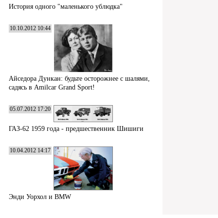
История одного "маленького ублюдка"
10.10.2012 10:44
Айседора Дункан: будьте осторожнее с шалями,
садясь в Amilcar Grand Sport!
05.07.2012 17:20
ГАЗ-62 1959 года - предшественник Шишиги
10.04.2012 14:17
Энди Уорхол и BMW