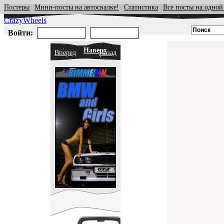
Постеры
Мини-посты на автосвалке!
Статистика
Все посты на одной
CrazyWheels
Войти:
Наверх
Вперед
Назад