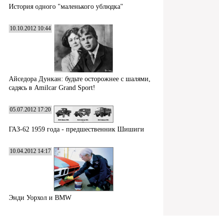
История одного "маленького ублюдка"
10.10.2012 10:44
Айседора Дункан: будьте осторожнее с шалями,
садясь в Amilcar Grand Sport!
05.07.2012 17:20
ГАЗ-62 1959 года - предшественник Шишиги
10.04.2012 14:17
Энди Уорхол и BMW