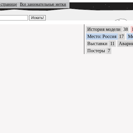
 странице
Все занимательные метки
История модели
38
Место: Россия
17
М
Выставки
11
Авари
Постеры
7