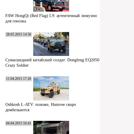
FAW HongQi (Red Flag) L9: аутентичный лимузин
для генсека
28.05.2015 14:56
Сумасшедший китайский солдат: Dongfeng EQ2050
Crazy Soldier
11.04.2015 17:26
Oshkosh L-ATV: похоже, Humvee скоро
дембельнется
04.04.2015 16:41