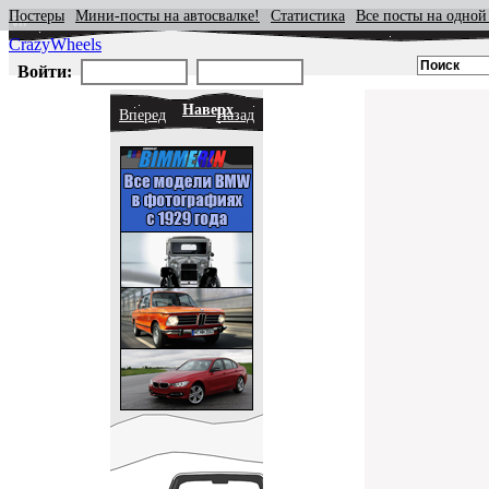
Постеры
Мини-посты на автосвалке!
Статистика
Все посты на одной
CrazyWheels
Войти:
Наверх
Вперед
Назад