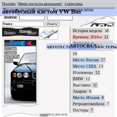
Surf Seeker: Респектнейший
Постеры
Мини-посты на автосвалке!
Статистика
Все посты на одной странице
Все занимательные метки
автобусный кастом VW Bus
CrazyWheels
Войти:
История модели
38
Наверх
Вперед
Назад
Времена: 2010-е
21
Личность и
АВТОСВАЛКА
АВТОТЕСТЫ
ПОСТЕРЫ
автомобиль
19
Место: Россия
17
Место: США
13
Итальянцы
12
BMW
12
Выставки
11
Аварии
8
Место: Италия
8
Ретроавтомобили
7
Постеры
7
vasich
03.01.2016 20:56