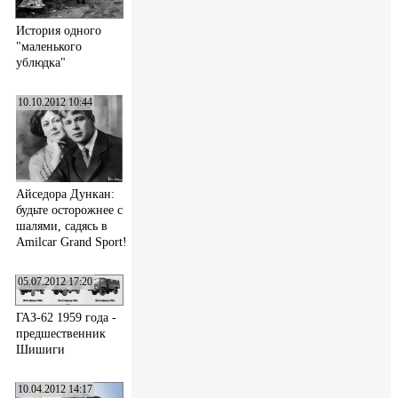
История одного
"маленького
ублюдка"
10.10.2012 10:44
Айседора Дункан:
будьте осторожнее с
шалями, садясь в
Amilcar Grand Sport!
05.07.2012 17:20
ГАЗ-62 1959 года -
предшественник
Шишиги
10.04.2012 14:17