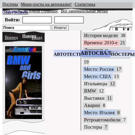
Постеры
Мини-посты на автосвалке!
Статистика
Все посты на одной странице
Все занимательные метки
CrazyWheels
Войти:
История модели
38
Наверх
Вперед
Назад
Времена: 2010-е
21
Личность и
АВТОСВАЛКА
АВТОТЕСТЫ
ПОСТЕРЫ
автомобиль
19
Место: Россия
17
Место: США
13
Итальянцы
12
BMW
12
Выставки
11
Аварии
8
Место: Италия
8
Ретроавтомобили
7
Постеры
7