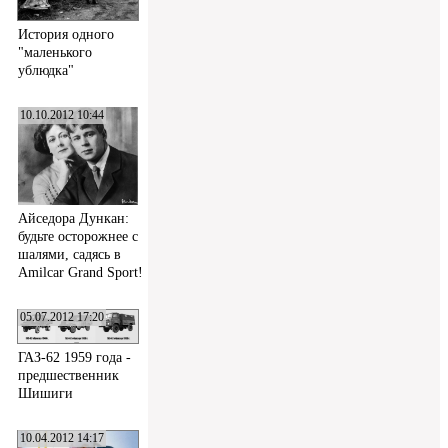
История одного
"маленького
ублюдка"
10.10.2012 10:44
Айседора Дункан:
будьте осторожнее с
шалями, садясь в
Amilcar Grand Sport!
05.07.2012 17:20
ГАЗ-62 1959 года -
предшественник
Шишиги
10.04.2012 14:17