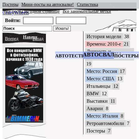
Постеры
Мини-посты на автосвалке!
Статистика
Все посты на одной странице
Все занимательные метки
CrazyWheels
Войти:
История модели
38
Наверх
Вперед
Назад
Времена: 2010-е
21
Личность и
АВТОСВАЛКА
АВТОТЕСТЫ
ПОСТЕРЫ
автомобиль
19
Место: Россия
17
Место: США
13
Итальянцы
12
BMW
12
Выставки
11
Аварии
8
Место: Италия
8
Ретроавтомобили
7
Постеры
7