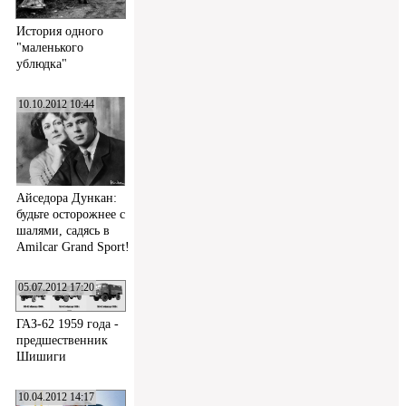
История одного
"маленького
ублюдка"
10.10.2012 10:44
Айседора Дункан:
будьте осторожнее с
шалями, садясь в
Amilcar Grand Sport!
05.07.2012 17:20
ГАЗ-62 1959 года -
предшественник
Шишиги
10.04.2012 14:17