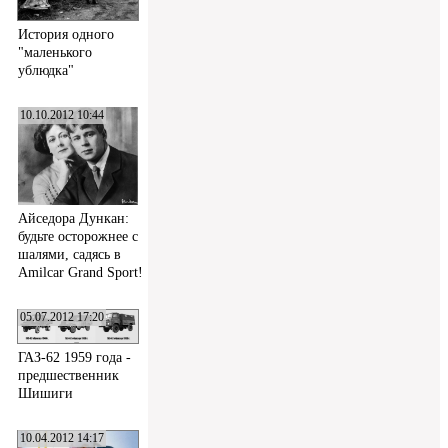
История одного
"маленького
ублюдка"
10.10.2012 10:44
Айседора Дункан:
будьте осторожнее с
шалями, садясь в
Amilcar Grand Sport!
05.07.2012 17:20
ГАЗ-62 1959 года -
предшественник
Шишиги
10.04.2012 14:17