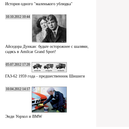
История одного "маленького ублюдка"
10.10.2012 10:44
Айседора Дункан: будьте осторожнее с шалями,
садясь в Amilcar Grand Sport!
05.07.2012 17:20
ГАЗ-62 1959 года - предшественник Шишиги
10.04.2012 14:17
Энди Уорхол и BMW