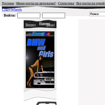
Постеры
Мини-посты на автосвалке!
Статистика
Все посты на одной
CrazyWheels
Войти:
Наверх
Вперед
Назад