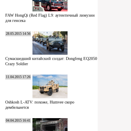
FAW HongQi (Red Flag) L9: аутентичный лимузин
для генсека
28.05.2015 14:56
Сумасшедший китайский солдат: Dongfeng EQ2050
Crazy Soldier
11.04.2015 17:26
Oshkosh L-ATV: похоже, Humvee скоро
дембельнется
04.04.2015 16:41