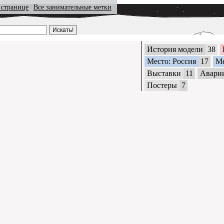
 странице
Все занимательные метки
История модели
38
Место: Россия
17
М
Выставки
11
Авари
Постеры
7