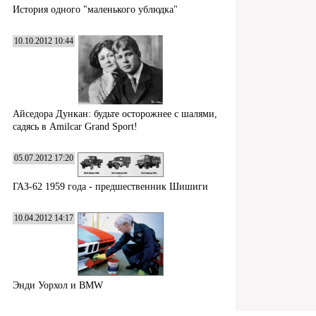
История одного "маленького ублюдка"
10.10.2012 10:44
Айседора Дункан: будьте осторожнее с шалями,
садясь в Amilcar Grand Sport!
05.07.2012 17:20
ГАЗ-62 1959 года - предшественник Шишиги
10.04.2012 14:17
Энди Уорхол и BMW