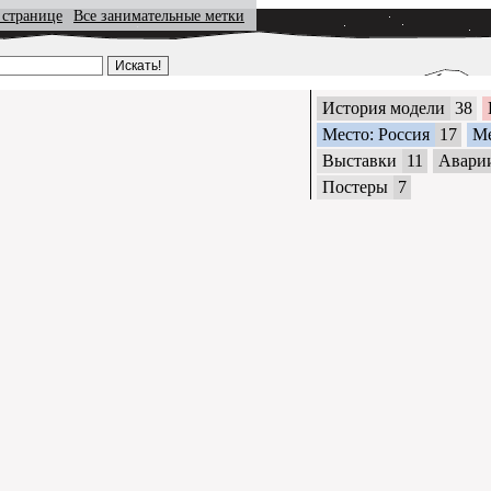
 странице
Все занимательные метки
История модели
38
Место: Россия
17
М
Выставки
11
Авари
Постеры
7