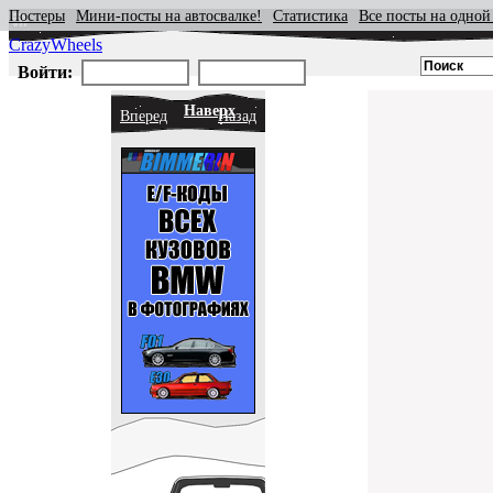
Постеры
Мини-посты на автосвалке!
Статистика
Все посты на одной
CrazyWheels
Войти:
Наверх
Вперед
Назад