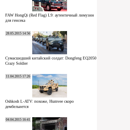
FAW HongQi (Red Flag) L9: аутентичный лимузин
для генсека
28.05.2015 14:56
Сумасшедший китайский солдат: Dongfeng EQ2050
Crazy Soldier
11.04.2015 17:26
Oshkosh L-ATV: похоже, Humvee скоро
дембельнется
04.04.2015 16:41