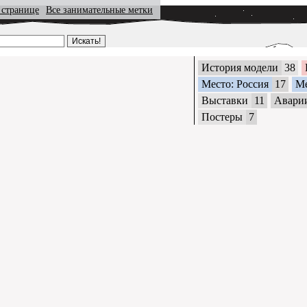
 странице
Все занимательные метки
История модели
38
Место: Россия
17
М
Выставки
11
Авари
Постеры
7