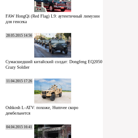
FAW HongQi (Red Flag) L9: аутентичный лимузин
для генсека
28.05.2015 14:56
Сумасшедший китайский солдат: Dongfeng EQ2050
Crazy Soldier
11.04.2015 17:26
Oshkosh L-ATV: похоже, Humvee скоро
дембельнется
04.04.2015 16:41