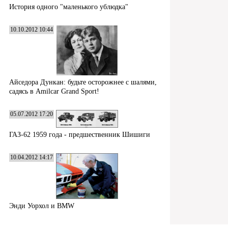
История одного "маленького ублюдка"
10.10.2012 10:44
Айседора Дункан: будьте осторожнее с шалями,
садясь в Amilcar Grand Sport!
05.07.2012 17:20
ГАЗ-62 1959 года - предшественник Шишиги
10.04.2012 14:17
Энди Уорхол и BMW