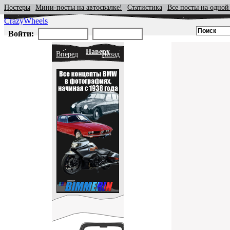
Постеры
Мини-посты на автосвалке!
Статистика
Все посты на одной
CrazyWheels
Войти:
Наверх
Вперед
Назад