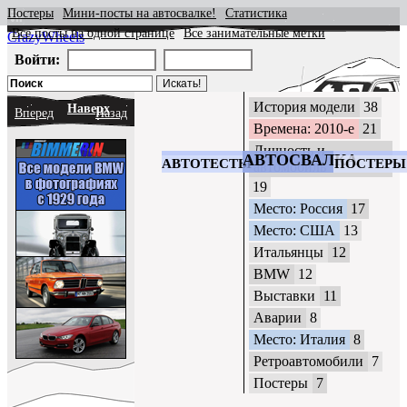
Постеры
Мини-посты на автосвалке!
Статистика
Все посты на одной странице
Все занимательные метки
CrazyWheels
Войти:
История модели
38
Наверх
Вперед
Назад
Времена: 2010-е
21
Личность и
АВТОСВАЛКА
АВТОТЕСТЫ
ПОСТЕРЫ
автомобиль
19
Место: Россия
17
Место: США
13
Итальянцы
12
BMW
12
Выставки
11
Аварии
8
Место: Италия
8
Ретроавтомобили
7
Постеры
7