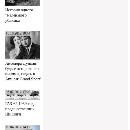
История одного
"маленького
ублюдка"
10.10.2012 10:44
Айседора Дункан:
будьте осторожнее с
шалями, садясь в
Amilcar Grand Sport!
05.07.2012 17:20
ГАЗ-62 1959 года -
предшественник
Шишиги
10.04.2012 14:17