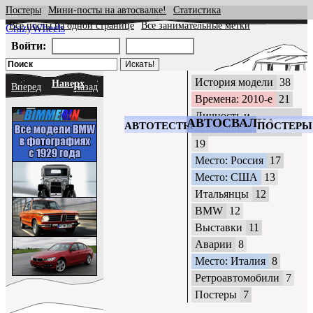
Постеры
Мини-посты на автосвалке!
Статистика
Все посты на одной странице
Все занимательные метки
CrazyWheels
Войти:
История модели
38
Наверх
Вперед
Назад
Времена: 2010-е
21
Личность и
АВТОСВАЛКА
АВТОТЕСТЫ
ПОСТЕРЫ
автомобиль
19
Место: Россия
17
Место: США
13
Итальянцы
12
BMW
12
Выставки
11
Аварии
8
Место: Италия
8
Ретроавтомобили
7
Постеры
7