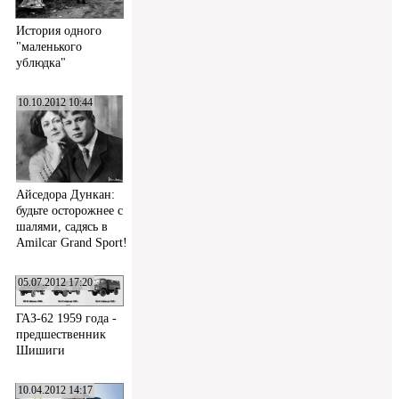
История одного
"маленького
ублюдка"
10.10.2012 10:44
Айседора Дункан:
будьте осторожнее с
шалями, садясь в
Amilcar Grand Sport!
05.07.2012 17:20
ГАЗ-62 1959 года -
предшественник
Шишиги
10.04.2012 14:17