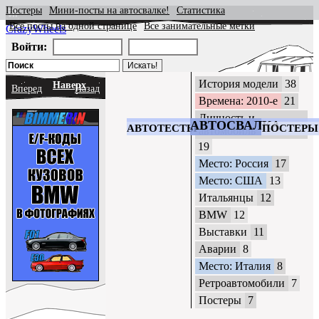
Постеры
Мини-посты на автосвалке!
Статистика
Все посты на одной странице
Все занимательные метки
CrazyWheels
Войти:
История модели
38
Наверх
Вперед
Назад
Времена: 2010-е
21
Личность и
АВТОСВАЛКА
АВТОТЕСТЫ
ПОСТЕРЫ
автомобиль
19
Место: Россия
17
Место: США
13
Итальянцы
12
BMW
12
Выставки
11
Аварии
8
Место: Италия
8
Ретроавтомобили
7
Постеры
7