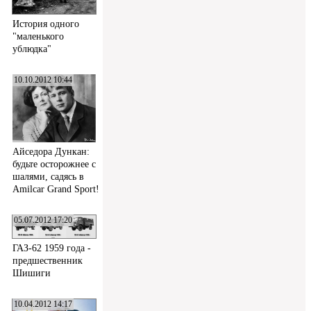
История одного
"маленького
ублюдка"
10.10.2012 10:44
Айседора Дункан:
будьте осторожнее с
шалями, садясь в
Amilcar Grand Sport!
05.07.2012 17:20
ГАЗ-62 1959 года -
предшественник
Шишиги
10.04.2012 14:17