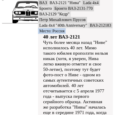
ВАЗ
ВАЗ-2121 "Нива"
Lada 4x4
Бронто
Бронто ВАЗ-2131-770
ВАЗ-2129 "Кедр"
Петр Михайлович Прусов
Lada 4x4 "40th Anniversary"
ВАЗ-212183
Место: Россия
40 лет ВАЗ-2121
Чуть более месяца назад "Ниве"
исполнилось 40 лет. Мимо
такого юбилея проползти нельзя
никак (хотя, я уверен, Нива
легко вживую отметит и свое
50-летие), поэтому тут будет
фото-пост о Ниве - одном из
самых аутентичных советских
автомобилей. 40 лет
отсчитывается с 5 апреля 1977
года - выпуска первого
серийного образца. Активная
же разработка "Нивы" началась
еще в середине 1971 года, когда