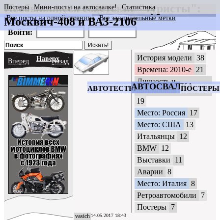
40 лет ВАЗ-2121
Несбывшиеся советские "туристы":
Постеры
Мини-посты на автосвалке!
Статистика
Все посты на одной странице
Все занимательные метки
Москвич-408 и ВАЗ-2106
CrazyWheels
Войти:
История модели
38
Наверх
Вперед
Назад
Времена: 2010-е
21
Личность и
АВТОСВАЛКА
АВТОТЕСТЫ
ПОСТЕРЫ
автомобиль
19
Место: Россия
17
Место: США
13
Итальянцы
12
BMW
12
Выставки
11
Аварии
8
Место: Италия
8
Ретроавтомобили
7
Постеры
7
vasich
14.05.2017 18:43