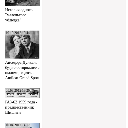
История одного
"маленького
ублюдка"
10.10.2012 10:44
Айседора Дункан:
будьте осторожнее с
шалями, садясь в
Amilcar Grand Sport!
05.07.2012 17:20
ГАЗ-62 1959 года -
предшественник
Шишиги
10.04.2012 14:17