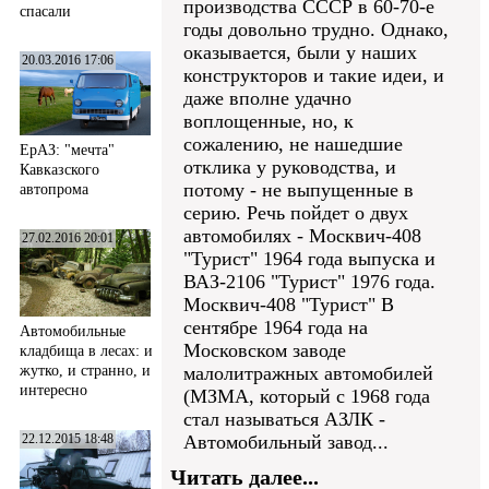
производства СССР в 60-70-е
спасали
годы довольно трудно. Однако,
оказывается, были у наших
20.03.2016 17:06
конструкторов и такие идеи, и
даже вполне удачно
воплощенные, но, к
сожалению, не нашедшие
ЕрАЗ: "мечта"
отклика у руководства, и
Кавказского
потому - не выпущенные в
автопрома
серию. Речь пойдет о двух
автомобилях - Москвич-408
27.02.2016 20:01
"Турист" 1964 года выпуска и
ВАЗ-2106 "Турист" 1976 года.
Москвич-408 "Турист" В
сентябре 1964 года на
Автомобильные
Московском заводе
кладбища в лесах: и
жутко, и странно, и
малолитражных автомобилей
интересно
(МЗМА, который с 1968 года
стал называться АЗЛК -
22.12.2015 18:48
Автомобильный завод...
Читать далее...