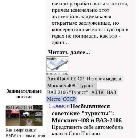
начали разрабатываться эскизы,
причем изначально этот
автомобиль задумывался
открытым: заслуженные, но
консервативные конструктора в
годах не понимали, как это -
джип...
Читать далее...
vasich
03.09.2013 16:02
АвтоПром СССР
История модели
Москвич-408 "Турист"
Занимательные
ВАЗ-2106 "Турист"
АЗЛК
ВАЗ
посты:
Место: СССР
Несбывшиеся
1 коммент
05.11.2017 14:14
советские "туристы":
Москвич-408 и ВАЗ-2106
Представить себе автомобиль
Как американцы
класса Gran Turismo
BMW от воды и огня