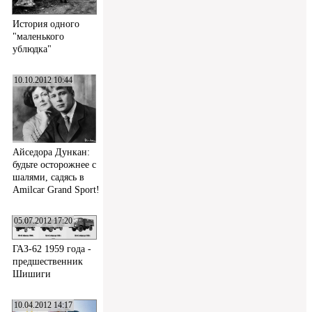
История одного
"маленького
ублюдка"
10.10.2012 10:44
Айседора Дункан:
будьте осторожнее с
шалями, садясь в
Amilcar Grand Sport!
05.07.2012 17:20
ГАЗ-62 1959 года -
предшественник
Шишиги
10.04.2012 14:17