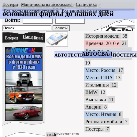
Как менялись фургоны UPS с
Постеры
Мини-посты на автосвалке!
Статистика
Все посты на одной странице
Все занимательные метки
основания фирмы до наших дней
CrazyWheels
Войти:
История модели
38
Наверх
Вперед
Назад
Времена: 2010-е
21
Личность и
АВТОСВАЛКА
АВТОТЕСТЫ
ПОСТЕРЫ
автомобиль
19
Место: Россия
17
Место: США
13
Итальянцы
12
BMW
12
Выставки
11
Аварии
8
Место: Италия
8
Ретроавтомобили
7
Постеры
7
vasich
05.03.2017 17:38