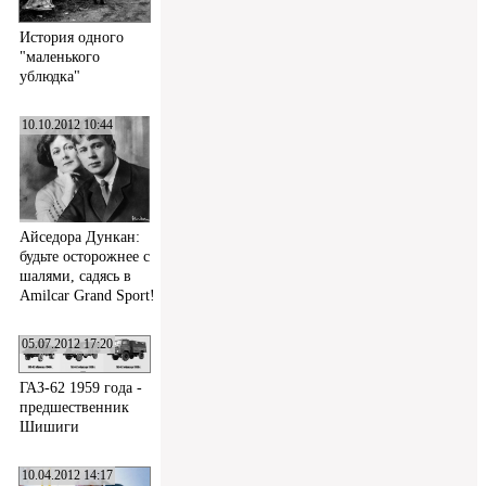
История одного
"маленького
ублюдка"
10.10.2012 10:44
Айседора Дункан:
будьте осторожнее с
шалями, садясь в
Amilcar Grand Sport!
05.07.2012 17:20
ГАЗ-62 1959 года -
предшественник
Шишиги
10.04.2012 14:17