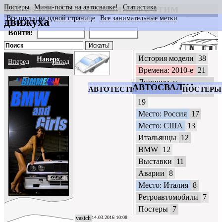
100 лет БМВ и связанная с этим
Постеры
Мини-посты на автосвалке!
Статистика
Все посты на одной странице
Все занимательные метки
движуха
CrazyWheels
Войти:
История модели
38
Наверх
Вперед
Назад
Времена: 2010-е
21
Личность и
АВТОСВАЛКА
АВТОТЕСТЫ
ПОСТЕРЫ
автомобиль
19
Место: Россия
17
Место: США
13
Итальянцы
12
BMW
12
Выставки
11
Аварии
8
Место: Италия
8
Ретроавтомобили
7
Постеры
7
vasich
14.03.2016 10:08