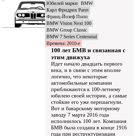
Юбилей марки
BMW
Карл Фридрих Рапп
Франц-Йозеф Попп
BMW Vision Next 100
BMW Group Classic
BMW 7 Series Centennial
Времена: 2010-е
100 лет БМВ и связанная с
этим движуха
Идет начало двадцать первого
века, и в связи с этим вполне
логично, что некоторые
автомобильные компании
приближаются к 100-летнему
юбилею своей истории, а самые
стойкие его уже перешагнули.
Вот и баварскому моторному
заводу 7 марта 2016 года
исполнилось 100 лет. Компания
БМВ была создана в конце 1916
года при реструктуризации