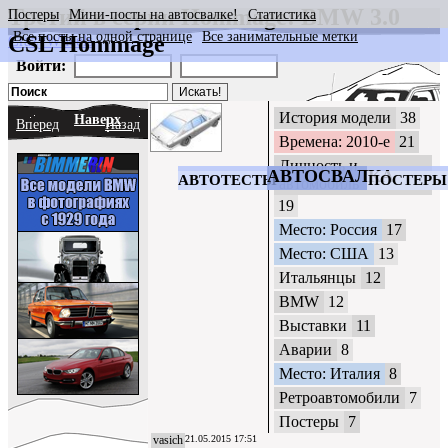
Третий в серии Hommage: BMW 3.0
Постеры
Мини-посты на автосвалке!
Статистика
Все посты на одной странице
Все занимательные метки
CSL Hommage
CrazyWheels
Войти:
История модели
38
Наверх
Вперед
Назад
Времена: 2010-е
21
Личность и
АВТОСВАЛКА
АВТОТЕСТЫ
ПОСТЕРЫ
автомобиль
19
Место: Россия
17
Место: США
13
Итальянцы
12
BMW
12
Выставки
11
Аварии
8
Место: Италия
8
Ретроавтомобили
7
Постеры
7
vasich
21.05.2015 17:51