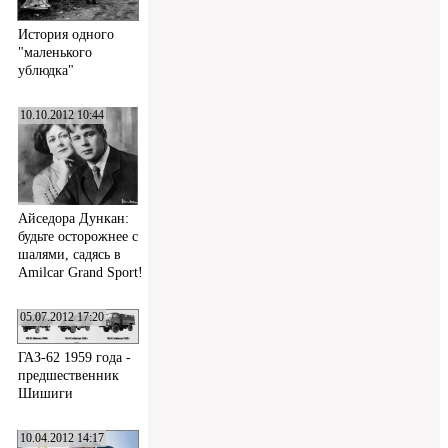
История одного
"маленького
ублюдка"
10.10.2012 10:44
Айседора Дункан:
будьте осторожнее с
шалями, садясь в
Amilcar Grand Sport!
05.07.2012 17:20
ГАЗ-62 1959 года -
предшественник
Шишиги
10.04.2012 14:17