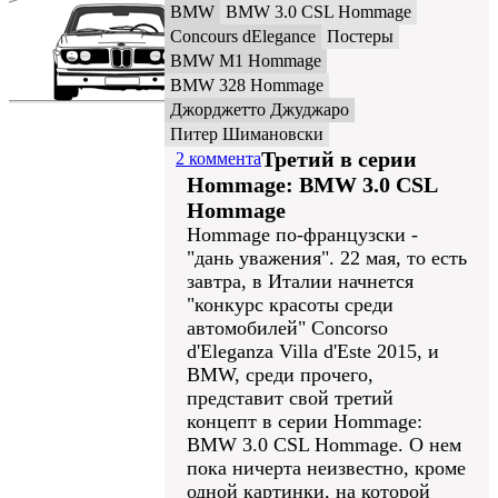
BMW
BMW 3.0 CSL Hommage
Concours dElegance
Постеры
BMW M1 Hommage
BMW 328 Hommage
Джорджетто Джуджаро
Питер Шимановски
Третий в серии
2 коммента
Hommage: BMW 3.0 CSL
Hommage
Hommage по-французски -
"дань уважения". 22 мая, то есть
завтра, в Италии начнется
"конкурс красоты среди
автомобилей" Concorso
d'Eleganza Villa d'Este 2015, и
BMW, среди прочего,
представит свой третий
концепт в серии Hommage:
BMW 3.0 CSL Hommage. О нем
пока ничерта неизвестно, кроме
одной картинки, на которой