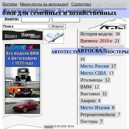
BMW Active Tourer, BMW Gran Tourer:
Постеры
Мини-посты на автосвалке!
Статистика
Все посты на одной странице
Все занимательные метки
бэхи для семейных и хозяйственных
CrazyWheels
Войти:
История модели
38
Наверх
Вперед
Назад
Времена: 2010-е
21
Личность и
АВТОСВАЛКА
АВТОТЕСТЫ
ПОСТЕРЫ
автомобиль
19
Место: Россия
17
Место: США
13
Итальянцы
12
BMW
12
Выставки
11
Аварии
8
Место: Италия
8
Ретроавтомобили
7
Постеры
7
vasich
19.03.2016 18:53