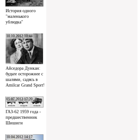
История одного
"маленького
ублюдка"
10.10.2012 10:44
Айседора Дункан:
будьте осторожнее с
шалями, садясь в
Amilcar Grand Sport!
05.07.2012 17:20
ГАЗ-62 1959 года -
предшественник
Шишиги
10.04.2012 14:17