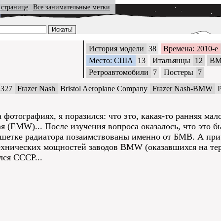
 странице
Все занимательные метки
История модели
38
Времена: 2010-е
Место: США
13
Итальянцы
12
B
Ретроавтомобили
7
Постеры
7
327
Frazer Nash
Bristol Aeroplane Company
Frazer Nash-BMW
P
 фотографиях, я поразился: что это, какая-то ранняя м
я (EMW)... После изучения вопроса оказалось, что это бы
 решетке радиатора позаимствованы именно от БМВ. А пр
хнических мощностей заводов BMW (оказавшихся на тер
лся СССР...