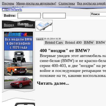
Откуда у Bristol 400 "ноздри" от BMW?
Постеры
Мини-посты на автосвалке!
Статистика
Все посты на одной
CrazyWheels
Войти:
Наверх
Вперед
Назад
vasich
19.10.2014 16:30
Bristol Cars
Bristol 400
BMW
BMW 
400 "ноздри" от BMW?
Впервые увидев этот автомобиль на
сине-белая (BMW) и не красно-бела
серии 400-403, и две "ноздри" на
войне и последующие репарации те
похожие на те, какими воспользова
Читать далее...