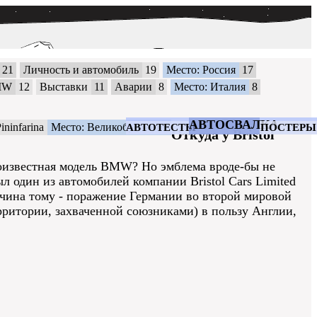
21
Личность и автомобиль
19
Место: Россия
17
MW
12
Выставки
11
Аварии
8
Место: Италия
8
АВТОСВАЛКА
ininfarina
Место: Великобритания
АВТОТЕСТЫ
ПОСТЕРЫ
Откуда у Bristol
алоизвестная модель BMW? Но эмблема вроде-бы не
л один из автомобилей компании Bristol Сars Limited
ичина тому - поражение Германии во второй мировой
ритории, захваченной союзниками) в пользу Англии,