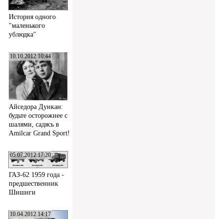
История одного
"маленького
ублюдка"
10.10.2012 10:44
Айседора Дункан:
будьте осторожнее с
шалями, садясь в
Amilcar Grand Sport!
05.07.2012 17:20
ГАЗ-62 1959 года -
предшественник
Шишиги
10.04.2012 14:17