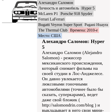
Алехандро Саломон
Личность и автомобиль
Hyper 5
McLaren P1
Porsche 918 Spyder
Ferrari LaFerrari
Bugatti Veyron Super Sport
Pagani Huayra
The Thermal Club
Времена: 2010-е
Место: США
Алехандро Саломон: Hyper
5
Алехандро Саломон (Alejandro
Salomon) - режиссер
мексиканского происхождения,
который снимает фильмы на
своей студии в Лос-Анджелесе.
Он давно увлекается
люксовыми гоночными
автомобилями (точнее было бы
сказать, суперкарами), ведет
даже свой бложик (
http://salomondrin.com/blog ) и
выкладывает в него свои мини-