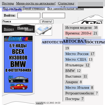
Алехандро Саломон: Hyper 5
Постеры
Мини-посты на автосвалке!
Статистика
Все посты на одной странице
Все занимательные метки
CrazyWheels
Войти:
История модели
38
Наверх
Вперед
Назад
Времена: 2010-е
21
Личность и
АВТОСВАЛКА
АВТОТЕСТЫ
ПОСТЕРЫ
автомобиль
19
Место: Россия
17
Место: США
13
Итальянцы
12
BMW
12
Выставки
11
Аварии
8
Место: Италия
8
Ретроавтомобили
7
Постеры
7
vasich
05.12.2015 14:53