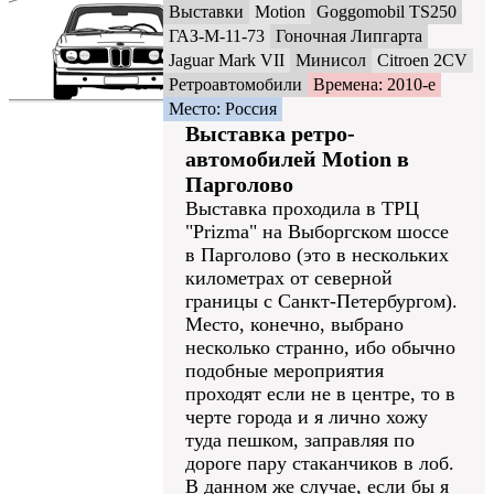
Выставки
Motion
Goggomobil TS250
ГАЗ-М-11-73
Гоночная Липгарта
Jaguar Mark VII
Минисол
Citroen 2CV
Ретроавтомобили
Времена: 2010-е
Место: Россия
Выставка ретро-
автомобилей Motion в
Парголово
Выставка проходила в ТРЦ
"Prizma" на Выборгском шоссе
в Парголово (это в нескольких
километрах от северной
границы с Санкт-Петербургом).
Место, конечно, выбрано
несколько странно, ибо обычно
подобные мероприятия
проходят если не в центре, то в
черте города и я лично хожу
туда пешком, заправляя по
дороге пару стаканчиков в лоб.
В данном же случае, если бы я