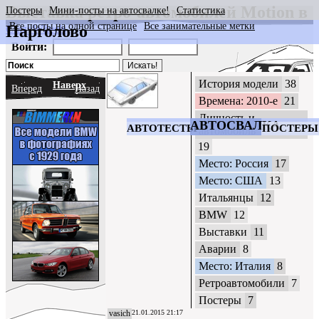
Выставка ретро-автомобилей Motion в
Постеры
Мини-посты на автосвалке!
Статистика
Все посты на одной странице
Все занимательные метки
Парголово
CrazyWheels
Войти:
История модели
38
Наверх
Вперед
Назад
Времена: 2010-е
21
Личность и
АВТОСВАЛКА
АВТОТЕСТЫ
ПОСТЕРЫ
автомобиль
19
Место: Россия
17
Место: США
13
Итальянцы
12
BMW
12
Выставки
11
Аварии
8
Место: Италия
8
Ретроавтомобили
7
Постеры
7
vasich
21.01.2015 21:17