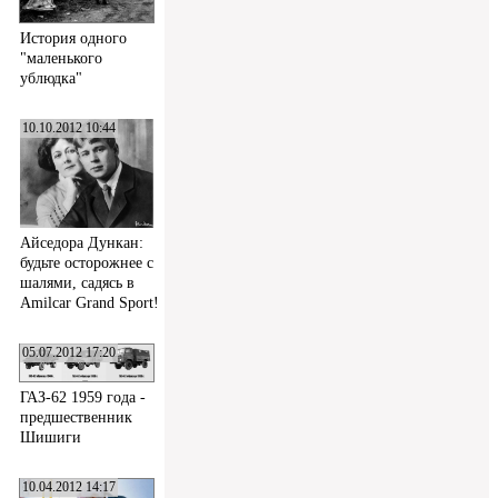
История одного
"маленького
ублюдка"
10.10.2012 10:44
Айседора Дункан:
будьте осторожнее с
шалями, садясь в
Amilcar Grand Sport!
05.07.2012 17:20
ГАЗ-62 1959 года -
предшественник
Шишиги
10.04.2012 14:17