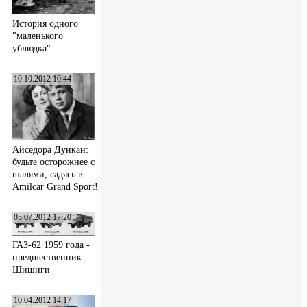
История одного
"маленького
ублюдка"
10.10.2012 10:44
Айседора Дункан:
будьте осторожнее с
шалями, садясь в
Amilcar Grand Sport!
05.07.2012 17:20
ГАЗ-62 1959 года -
предшественник
Шишиги
10.04.2012 14:17