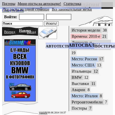
Monteverdi: привет из Швейцарии
Постеры
Мини-посты на автосвалке!
Статистика
Все посты на одной странице
Все занимательные метки
CrazyWheels
Войти:
История модели
38
Наверх
Вперед
Назад
Времена: 2010-е
21
Личность и
АВТОСВАЛКА
АВТОТЕСТЫ
ПОСТЕРЫ
автомобиль
19
Место: Россия
17
Место: США
13
Итальянцы
12
BMW
12
Выставки
11
Аварии
8
Место: Италия
8
Ретроавтомобили
7
Постеры
7
vasich
09.06.2014 10:37