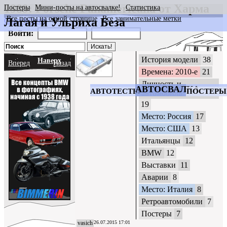
1989: Porsche Panamericana от Харма
Постеры
Мини-посты на автосвалке!
Статистика
Все посты на одной странице
Все занимательные метки
Лагая и Ульриха Беза
CrazyWheels
Войти:
История модели
38
Наверх
Вперед
Назад
Времена: 2010-е
21
Личность и
АВТОСВАЛКА
АВТОТЕСТЫ
ПОСТЕРЫ
автомобиль
19
Место: Россия
17
Место: США
13
Итальянцы
12
BMW
12
Выставки
11
Аварии
8
Место: Италия
8
Ретроавтомобили
7
Постеры
7
vasich
26.07.2015 17:01