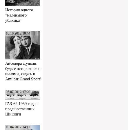
История одного
"маленького
ублюдка"
10.10.2012 10:44
Айседора Дункан:
будьте осторожнее с
шалями, садясь в
Amilcar Grand Sport!
05.07.2012 17:20
ГАЗ-62 1959 года -
предшественник
Шишиги
10.04.2012 14:17