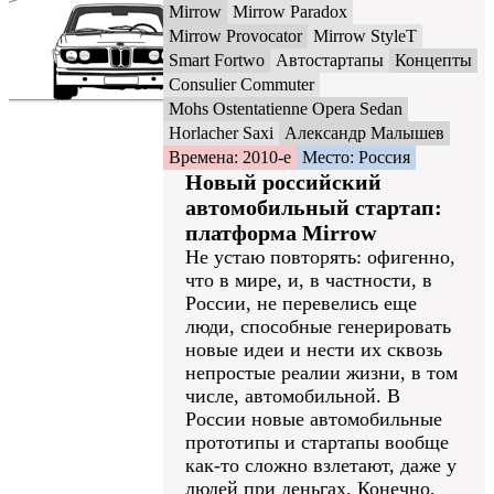
Mirrow
Mirrow Paradox
Mirrow Provocator
Mirrow StyleT
Smart Fortwo
Автостартапы
Концепты
Consulier Commuter
Mohs Ostentatienne Opera Sedan
Horlacher Saxi
Александр Малышев
Времена: 2010-е
Место: Россия
Новый российский
автомобильный стартап:
платформа Mirrow
Не устаю повторять: офигенно,
что в мире, и, в частности, в
России, не перевелись еще
люди, способные генерировать
новые идеи и нести их сквозь
непростые реалии жизни, в том
числе, автомобильной. В
России новые автомобильные
прототипы и стартапы вообще
как-то сложно взлетают, даже у
людей при деньгах. Конечно,