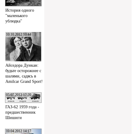
История одного
"маленького
ублюдка"
10.10.2012 10:44
Айседора Дункан:
будьте осторожнее с
шалями, садясь в
Amilcar Grand Sport!
05.07.2012 17:20
ГАЗ-62 1959 года -
предшественник
Шишиги
10.04.2012 14:17