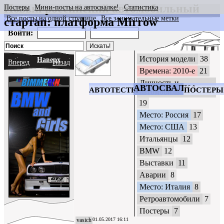
Новый российский автомобильный
Постеры
Мини-посты на автосвалке!
Статистика
Все посты на одной странице
Все занимательные метки
стартап: платформа Mirrow
CrazyWheels
Войти:
История модели
38
Наверх
Вперед
Назад
Времена: 2010-е
21
Личность и
АВТОСВАЛКА
АВТОТЕСТЫ
ПОСТЕРЫ
автомобиль
19
Место: Россия
17
Место: США
13
Итальянцы
12
BMW
12
Выставки
11
Аварии
8
Место: Италия
8
Ретроавтомобили
7
Постеры
7
vasich
01.05.2017 16:11