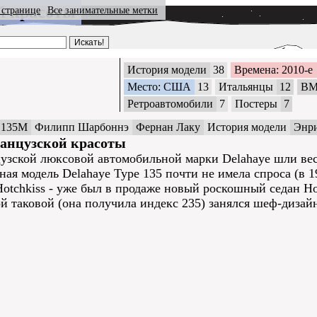
й красоты
 странице
Все занимательные метки
История модели
38
Времена: 2010-е
Место: США
13
Итальянцы
12
B
Ретроавтомобили
7
Постеры
7
 135M
Филипп Шарбоннэ
Фернан Лаку
История модели
Энр
ранцузской красоты
узской люксовой автомобильной марки Delahaye шли весь
ая модель Delahaye Type 135 почти не имела спроса (в 19
Hotchkiss - уже был в продаже новый роскошный седан Hot
й таковой (она получила индекс 235) занялся шеф-дизай