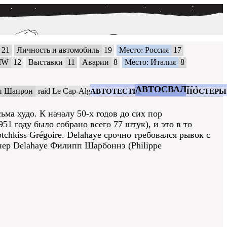
21
Личность и автомобиль
19
Место: Россия
17
MW
12
Выставки
11
Аварии
8
Место: Италия
8
АВТОСВАЛКА
и Шапрон
raid Le Cap-Alger
Времена: 1950-е
Место: Франция
АВТОТЕСТЫ
ПОСТЕРЫ
ма худо. К началу 50-х годов до сих пор
51 году было собрано всего 77 штук), и это в то
chkiss Grégoire. Delahaye срочно требовался рывок с
нер Delahaye Филипп Шарбоннэ (Philippe