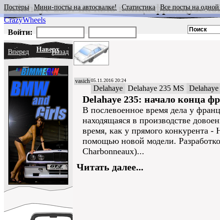
Delahaye 235: начало конца французско
Постеры
Мини-посты на автосвалке!
Статистика
Все посты на одной
CrazyWheels
Войти:
Наверх
Вперед
Назад
vasich
05.11.2016 20:24
Delahaye
Delahaye 235 MS
Delahaye
Delahaye 235: начало конца ф
В послевоенное время дела у франц
находящаяся в производстве довоенн
время, как у прямого конкурента - 
помощью новой модели. Разработко
Charbonneaux)...
Читать далее...