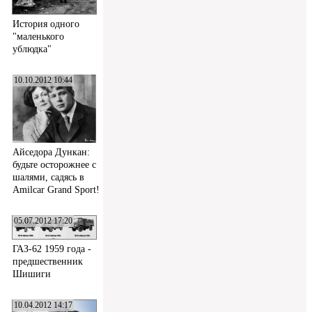
История одного
"маленького
ублюдка"
10.10.2012 10:44
Айседора Дункан:
будьте осторожнее с
шалями, садясь в
Amilcar Grand Sport!
05.07.2012 17:20
ГАЗ-62 1959 года -
предшественник
Шишиги
10.04.2012 14:17