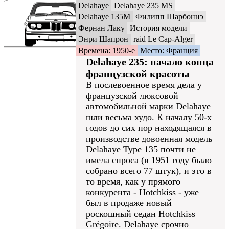
Delahaye
Delahaye 235 MS
Delahaye 135M
Филипп Шарбоннэ
Фернан Лаку
История модели
Энри Шапрон
raid Le Cap-Alger
Времена: 1950-е
Место: Франция
Delahaye 235: начало конца
французской красоты
В послевоенное время дела у
французской люксовой
автомобильной марки Delahaye
шли весьма худо. К началу 50-х
годов до сих пор находящаяся в
производстве довоенная модель
Delahaye Type 135 почти не
имела спроса (в 1951 году было
собрано всего 77 штук), и это в
то время, как у прямого
конкурента - Hotchkiss - уже
был в продаже новый
роскошный седан Hotchkiss
Grégoire. Delahaye срочно