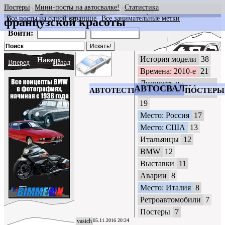
Delahaye 235: начало конца
Постеры
Мини-посты на автосвалке!
Статистика
Все посты на одной странице
Все занимательные метки
французской красоты
CrazyWheels
Войти:
История модели
38
Наверх
Вперед
Назад
Времена: 2010-е
21
Личность и
АВТОСВАЛКА
АВТОТЕСТЫ
ПОСТЕРЫ
автомобиль
19
Место: Россия
17
Место: США
13
Итальянцы
12
BMW
12
Выставки
11
Аварии
8
Место: Италия
8
Ретроавтомобили
7
Постеры
7
vasich
05.11.2016 20:24