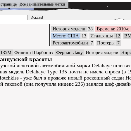
й красоты
 странице
Все занимательные метки
История модели
38
Времена: 2010-е
Место: США
13
Итальянцы
12
B
Ретроавтомобили
7
Постеры
7
 135M
Филипп Шарбоннэ
Фернан Лаку
История модели
Энр
ранцузской красоты
узской люксовой автомобильной марки Delahaye шли весь
ая модель Delahaye Type 135 почти не имела спроса (в 19
Hotchkiss - уже был в продаже новый роскошный седан Hot
й таковой (она получила индекс 235) занялся шеф-дизай