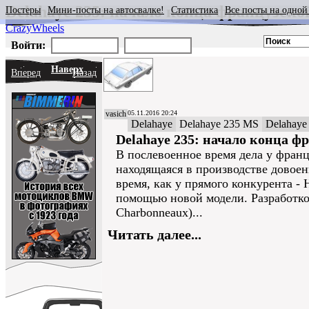
Delahaye 235: начало конца французско
Постеры
Мини-посты на автосвалке!
Статистика
Все посты на одной
CrazyWheels
Войти:
Наверх
Вперед
Назад
vasich
05.11.2016 20:24
Delahaye
Delahaye 235 MS
Delahaye
Delahaye 235: начало конца ф
В послевоенное время дела у франц
находящаяся в производстве довоенн
время, как у прямого конкурента - 
помощью новой модели. Разработко
Charbonneaux)...
Читать далее...