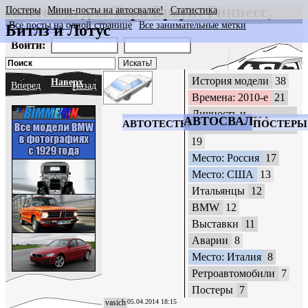
Коктейль для Тара Браун: Гиннесс,
Постеры
Мини-посты на автосвалке!
Статистика
Все посты на одной странице
Все занимательные метки
Битлз и Лотус
CrazyWheels
Войти:
История модели
38
Наверх
Вперед
Назад
Времена: 2010-е
21
Личность и
АВТОСВАЛКА
АВТОТЕСТЫ
ПОСТЕРЫ
автомобиль
19
Место: Россия
17
Место: США
13
Итальянцы
12
BMW
12
Выставки
11
Аварии
8
Место: Италия
8
Ретроавтомобили
7
Постеры
7
vasich
05.04.2014 18:15