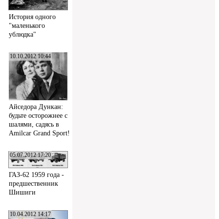
История одного
"маленького
ублюдка"
10.10.2012 10:44
Айседора Дункан:
будьте осторожнее с
шалями, садясь в
Amilcar Grand Sport!
05.07.2012 17:20
ГАЗ-62 1959 года -
предшественник
Шишиги
10.04.2012 14:17