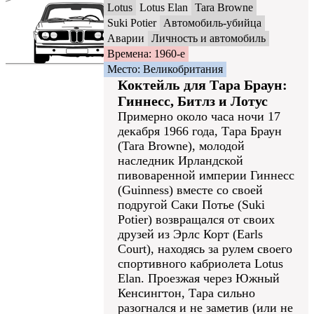
Lotus
Lotus Elan
Tara Browne
Suki Potier
Автомобиль-убийца
Аварии
Личность и автомобиль
Времена: 1960-е
Место: Великобритания
Коктейль для Тара Браун:
Гиннесс, Битлз и Лотус
Примерно около часа ночи 17
декабря 1966 года, Тара Браун
(Tara Browne), молодой
наследник Ирландской
пивоваренной империи Гиннесс
(Guinness) вместе со своей
подругой Саки Потье (Suki
Potier) возвращался от своих
друзей из Эрлс Корт (Earls
Court), находясь за рулем своего
спортивного кабриолета Lotus
Elan. Проезжая через Южный
Кенсингтон, Тара сильно
разогнался и не заметив (или не