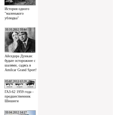
История одного
"маленького
ублюдка"
10.10.2012 10:44
Айседора Дункан:
будьте осторожнее с
шалями, садясь в
Amilcar Grand Sport!
05.07.2012 17:20
ГАЗ-62 1959 года -
предшественник
Шишиги
10.04.2012 14:17