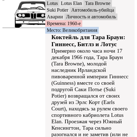
Lotus
Lotus Elan
Tara Browne
Suki Potier
Автомобиль-убийца
Аварии
Личность и автомобиль
Времена: 1960-е
Место: Великобритания
Коктейль для Тара Браун:
Гиннесс, Битлз и Лотус
Примерно около часа ночи 17
декабря 1966 года, Тара Браун
(Tara Browne), молодой
наследник Ирландской
пивоваренной империи Гиннесс
(Guinness) вместе со своей
подругой Саки Потье (Suki
Potier) возвращался от своих
друзей из Эрлс Корт (Earls
Court), находясь за рулем своего
спортивного кабриолета Lotus
Elan. Проезжая через Южный
Кенсингтон, Тара сильно
разогнался и не заметив (или не