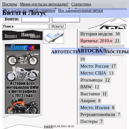
Коктейль для Тара Браун: Гиннесс,
Постеры
Мини-посты на автосвалке!
Статистика
Все посты на одной странице
Все занимательные метки
Битлз и Лотус
CrazyWheels
Войти:
История модели
38
Наверх
Вперед
Назад
Времена: 2010-е
21
Личность и
АВТОСВАЛКА
АВТОТЕСТЫ
ПОСТЕРЫ
автомобиль
19
Место: Россия
17
Место: США
13
Итальянцы
12
BMW
12
Выставки
11
Аварии
8
Место: Италия
8
Ретроавтомобили
7
Постеры
7
vasich
05.04.2014 18:15